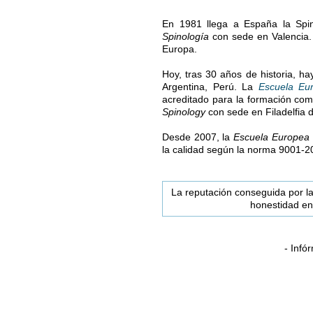
En 1981 llega a España la Spi
Spinología
con sede en Valencia.
Europa.
Hoy, tras 30 años de historia, ha
Argentina, Perú. La
Escuela Eu
acreditado para la formación com
Spinology
con sede en Filadelfia 
Desde 2007, la
Escuela Europea 
la calidad según la norma 9001-
La reputación conseguida por la
honestidad en 
- Infó