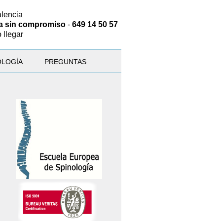
lencia
a sin compromiso
-
649 14 50 57
llegar
OLOGÍA
PREGUNTAS