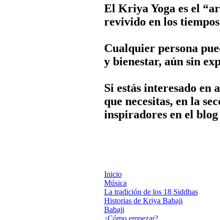
y bienestar, aún sin ex
Si estás interesado en 
que necesitas, en la se
inspiradores en el blo
Inicio
Música
La tradición de los 18 Siddhas
Historias de Kriya Babaji
Babaji
¿Cómo empezar?
18 posturas
Viajes India
Grupos de estudiantes
Enlaces