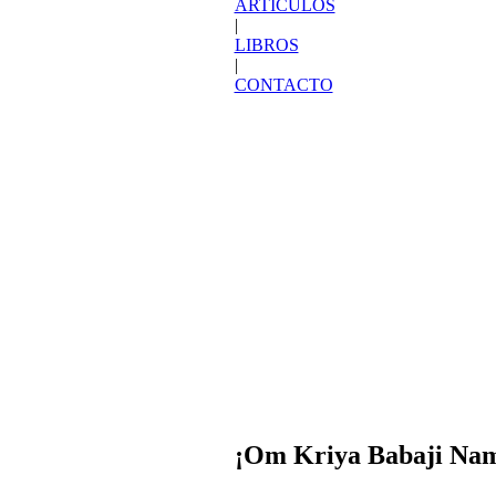
¡Om Kriya Babaji Na
El Kriya Yoga es el “ar
revivido en los tiempo
Cualquier persona pued