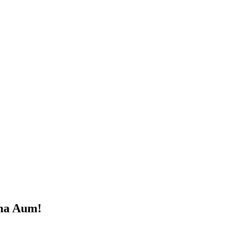
ma Aum!
te científico de la unión con el Propio Ser o
s modernos por Babaji Nagaraj, un maestro d
e seguir las técnicas yóguicas (kriyas) par