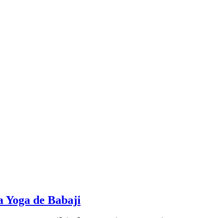
ya Yoga de Babaji
Yoga es recibir las técnicas yóguicas preser
aje. Periódicamente se dan Iniciaciones de 
es, puedes ver las más cercanas en
Seminari
 aquí:
Kriya Yoga
. Para asistir a las Iniciaci