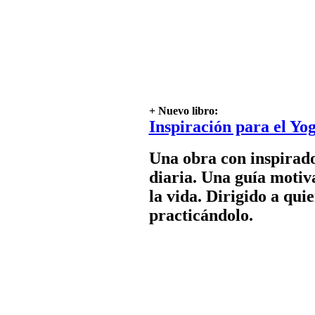
+ Nuevo libro:
Inspiración para el Yo
Una obra con inspirado
diaria. Una guía motiv
la vida. Dirigido a qui
practicándolo.
Avanzando en el Yoga
El sendero de Kundalini, los chakr