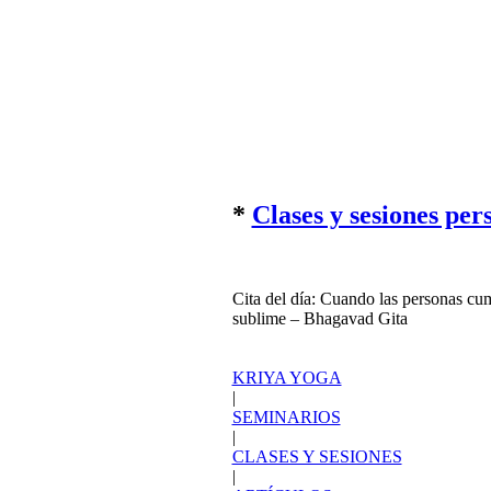
*
Clases y sesiones per
Cita del día:
Cuando las personas cump
sublime – Bhagavad Gita
KRIYA YOGA
|
SEMINARIOS
|
CLASES Y SESIONES
|
ARTÍCULOS
|
LIBROS
|
CONTACTO