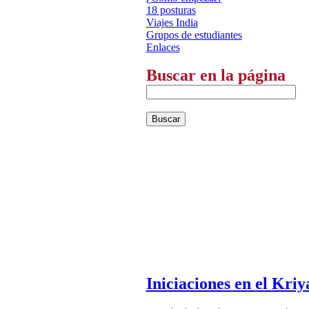
Buscar en la página
Iniciaciones en el Kri
La iniciación en Kriya 
las bendiciones del lin
España y en otros país
origen de este sistema