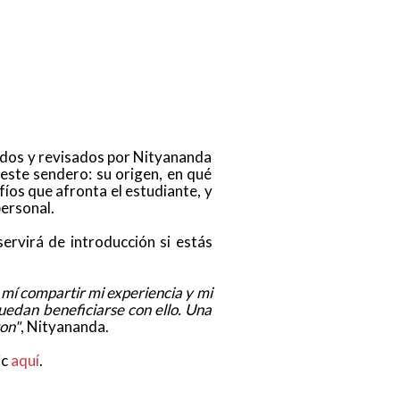
cados y revisados por Nityananda
 este sendero: su origen, en qué
fíos que afronta el estudiante, y
personal.
 servirá de introducción si estás
a mí compartir mi experiencia y mi
uedan beneficiarse con ello. Una
ron"
, Nityananda.
ic
aquí
.