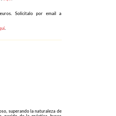
uros. Solícitalo por email a
quí
.
zoso, superando la naturaleza de
, nacido de la práctica, busca