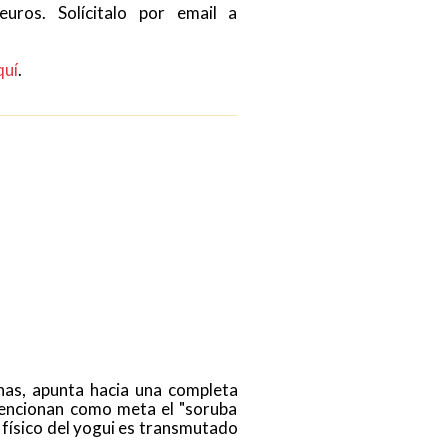
uros. Solícitalo por email a
quí
.
a
dhas, apunta hacia una completa
mencionan como meta el "soruba
o físico del yogui es transmutado