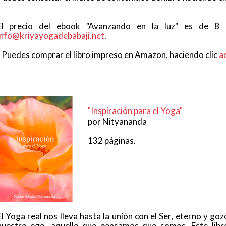
El precio del ebook "Avanzando en la luz" es de 8 e
info@kriyayogadebabaji.net
.
- Puedes comprar el libro impreso en Amazon, haciendo clic
a
"Inspiración para el Yoga"
por Nityananda
132 páginas.
El Yoga real nos lleva hasta la unión con el Ser, eterno y go
nuestro ego, aquello que pensamos que somos. Este libro