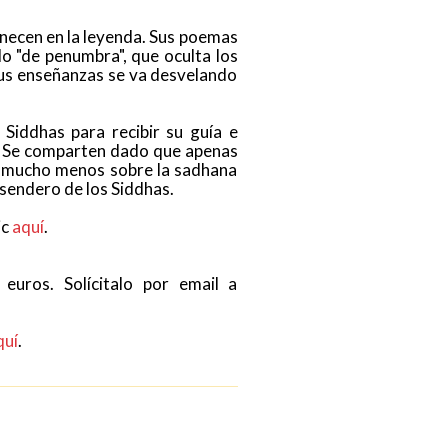
anecen en la leyenda. Sus poemas
o "de penumbra", que oculta los
e sus enseñanzas se va desvelando
Siddhas para recibir su guía e
es. Se comparten dado que apenas
 y mucho menos sobre la sadhana
l sendero de los Siddhas.
ic
aquí
.
euros. Solícitalo por email a
uí
.