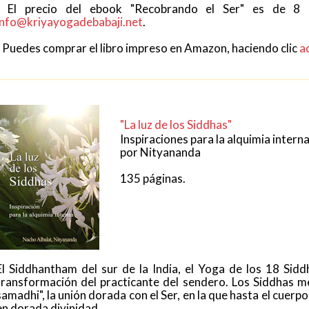
- El precio del ebook "Recobrando el Ser" es de 8 e
info@kriyayogadebabaji.net
.
- Puedes comprar el libro impreso en Amazon, haciendo clic
a
"La luz de los Siddhas"
Inspiraciones para la alquimia intern
por Nityananda
135 páginas.
El Siddhantham del sur de la India, el Yoga de los 18 Sid
transformación del practicante del sendero. Los Siddhas 
samadhi", la unión dorada con el Ser, en la que hasta el cuerp
en dorada divinidad.