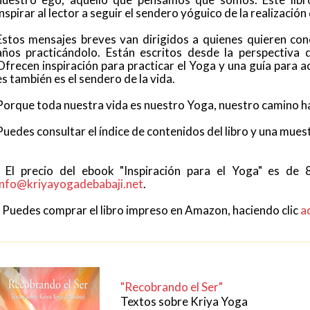
inspirar al lector a seguir el sendero yóguico de la realización
Estos mensajes breves van dirigidos a quienes quieren con
años practicándolo. Están escritos desde la perspectiva 
Ofrecen inspiración para practicar el Yoga y una guía para 
es también es el sendero de la vida.
Porque toda nuestra vida es nuestro Yoga, nuestro camino hac
Puedes consultar el índice de contenidos del libro y una muest
- El precio del ebook "Inspiración para el Yoga" es de 8
info@kriyayogadebabaji.net
.
- Puedes comprar el libro impreso en Amazon, haciendo clic
a
"Recobrando el Ser"
Textos sobre Kriya Yoga