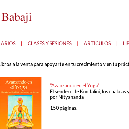
NARIOS
|
CLASES Y SESIONES
|
ARTÍCULOS
|
LI
Libros a la venta para apoyarte en tu crecimiento y en tu prác
"Avanzando en el Yoga"
El sendero de Kundalini, los chakras 
por Nityananda
150 páginas.