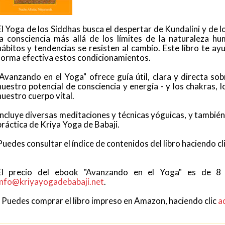
El Yoga de los Siddhas busca el despertar de Kundalini y de l
la consciencia más allá de los límites de la naturaleza hu
hábitos y tendencias se resisten al cambio. Este libro te ay
forma efectiva estos condicionamientos.
"Avanzando en el Yoga" ofrece guía útil, clara y directa so
nuestro potencial de consciencia y energía - y los chakras, 
nuestro cuerpo vital.
Incluye diversas meditaciones y técnicas yóguicas, y tambié
práctica de Kriya Yoga de Babaji.
Puedes consultar el índice de contenidos del libro haciendo cl
El precio del ebook "Avanzando en el Yoga" es de 8 e
info@kriyayogadebabaji.net
.
- Puedes comprar el libro impreso en Amazon, haciendo clic
a