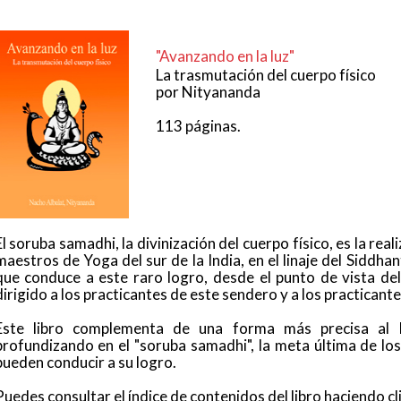
"Avanzando en la luz"
La trasmutación del cuerpo físico
por Nityananda
113 páginas.
El soruba samadhi, la divinización del cuerpo físico, es la rea
maestros de Yoga del sur de la India, en el linaje del Siddha
que conduce a este raro logro, desde el punto de vista de
dirigido a los practicantes de este sendero y a los practica
Este libro complementa de una forma más precisa al l
profundizando en el "soruba samadhi", la meta última de los
pueden conducir a su logro.
Puedes consultar el índice de contenidos del libro haciendo cl