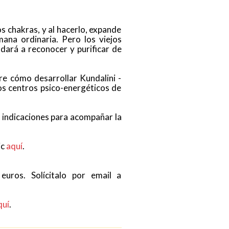
os chakras, y al hacerlo, expande
mana ordinaria. Pero los viejos
udará a reconocer y purificar de
bre cómo desarrollar Kundalini -
los centros psico-energéticos de
n indicaciones para acompañar la
ic
aquí
.
uros. Solícitalo por email a
quí
.