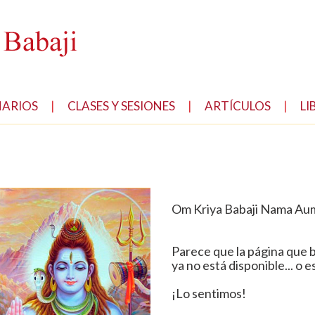
NARIOS
|
CLASES Y SESIONES
|
ARTÍCULOS
|
LI
Om Kriya Babaji Nama Au
Parece que la página que 
ya no está disponible... o 
¡Lo sentimos!