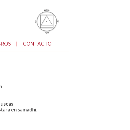
BROS
|
CONTACTO
m
buscas
estará en samadhi.