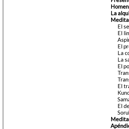
Homena
La alqu
Meditac
El send
El lina
Aspira
El pro
La con
La sad
El pod
Transmu
Transm
El tra
Kunda
Sama
El desc
Soruba 
Meditac
Apéndic