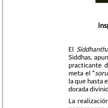
Ins
El
Siddhanth
Siddhas, apu
practicante 
meta el “
soru
la que hasta 
dorada divini
La realizació