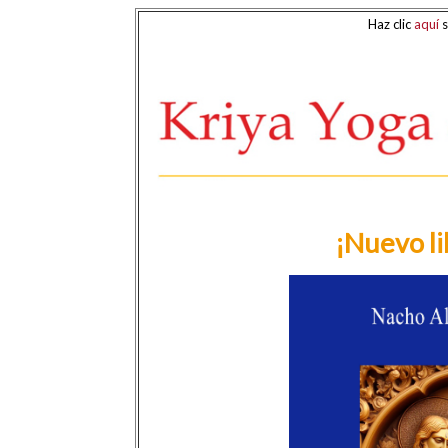
Haz clic
aquí
s
¡Nuevo li